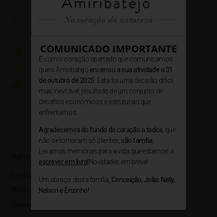
Rua Dr. António Maria Galhordas nº40, 2025-333
Amiais de Baixo
geral@amiribatejo.pt / reservas@amiribatejo.pt
COMUNICADO IMPORTANTE
+351 964 822 893
É com o coração apertado que comunicamos
+351 249 870 339
que o Amiribatejo
encerrou a sua atividade a 31
de outubro de 2025
. Esta foi uma decisão difícil,
Custo das chamadas para rede fixa nacional
mas inevitável, resultado de um conjunto de
(249870339) e rede móvel nacional (964822893)
desafios económicos e estruturais que
enfrentamos.
Agradecemos do fundo do coração a todos
, que
não se tornaram só clientes,
são família
.
Levamos memórias para a vida que estamos a
IMPORTANTE
escrever em livro!
Novidades em breve!
Livro de Reclamações
Um abraço desta família,
Conceição, João, Nelly,
Política de Privacidade
Nelson e Enzinho!
Condições de Reserva