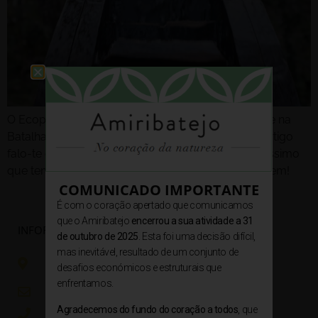
O Ecoparque Sensorial da Pia do Urso encontra-se na
Batalha e visitei-o há pouquíssimo tempo. Neste artigo
falo-te dele e da minha experiência neste sítio lindíssimo
que temos em Portugal e que tão poucos conhecem!
COMUNICADO IMPORTANTE
É com o coração apertado que comunicamos
que o Amiribatejo
encerrou a sua atividade a 31
INFORMAÇÕES
de outubro de 2025
. Esta foi uma decisão difícil,
mas inevitável, resultado de um conjunto de
Rua Dr. António Maria Galhordas nº40, 2025-333
desafios económicos e estruturais que
Amiais de Baixo
enfrentamos.
geral@amiribatejo.pt / reservas@amiribatejo.pt
Agradecemos do fundo do coração a todos
, que
+351 964 822 893