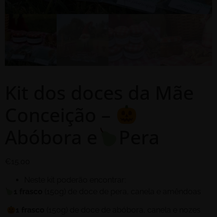
Kit dos doces da Mãe
Conceição –
Abóbora e
Pera
€
15.00
Neste kit poderão encontrar:
1 frasco
(150g)
de doce de pera, canela e amêndoas
1 frasco
(150g)
de doce de abóbora, canela e nozes