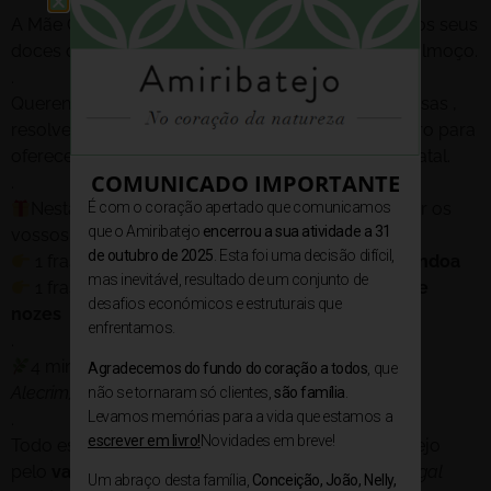
A Mãe Conceição é já conhecida pela qualidade dos seus
doces que são protagonistas no nosso pequeno-almoço.
.
Querendo levar um pouco desta família até às vossas ,
resolvemos partilhar o nosso mais precioso tesouro para
oferecem aos que vos são mais queridos, neste Natal.
COMUNICADO IMPORTANTE
.
É com o coração apertado que comunicamos
Nesta caixa pronta a oferecer poderão encontrar os
que o Amiribatejo
encerrou a sua atividade a 31
vossos doces favoritos:
de outubro de 2025
. Esta foi uma decisão difícil,
1 frasco de (150g) de doce
pera, canela e amêndoa
mas inevitável, resultado de um conjunto de
1 frasco de (150g) de doce de
abóbora, canela e
desafios económicos e estruturais que
nozes
enfrentamos.
.
4 mini saquetas com
ervas aromáticas
(Louro e
Agradecemos do fundo do coração a todos
, que
Alecrim)
não se tornaram só clientes,
são família
.
Levamos memórias para a vida que estamos a
.
escrever em livro!
Novidades em breve!
Todo este kit de produtos caseiros do nosso Ribatejo
pelo
valor de 15€
incluí portes de envio para Portugal
Um abraço desta família,
Conceição, João, Nelly,