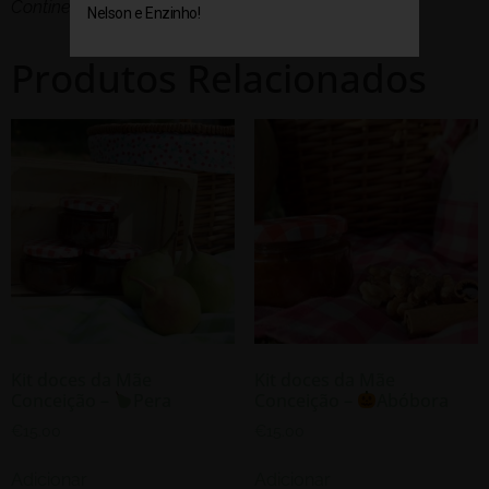
Continental
Nelson e Enzinho!
Produtos Relacionados
Kit doces da Mãe
Kit doces da Mãe
Conceição –
Pera
Conceição –
Abóbora
€
15.00
€
15.00
Adicionar
Adicionar