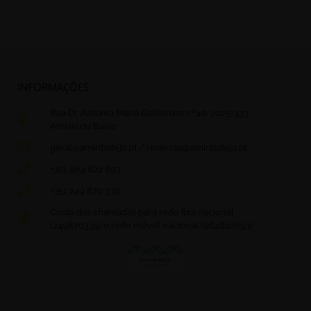
INFORMAÇÕES
Rua Dr. António Maria Galhordas nº40, 2025-333
Amiais de Baixo
geral@amiribatejo.pt / reservas@amiribatejo.pt
+351 964 822 893
+351 249 870 339
Custo das chamadas para rede fixa nacional
(249870339) e rede móvel nacional (964822893)