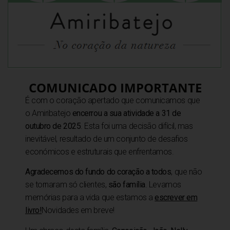
a recordação especial para quem nos visita!
caminho de Fátima! ” Fiz o caminho para Fátima”
ua estadia connosco! ” Estive com a família Amiribatejo a cri
COMUNICADO IMPORTANTE
É com o coração apertado que comunicamos que
 compre no mínimo
2
ímanes por
6€
o Amiribatejo
encerrou a sua atividade a 31 de
outubro de 2025
. Esta foi uma decisão difícil, mas
cionados
inevitável, resultado de um conjunto de desafios
económicos e estruturais que enfrentamos.
Agradecemos do fundo do coração a todos
, que não
se tornaram só clientes,
são família
. Levamos
memórias para a vida que estamos a
escrever em
livro!
Novidades em breve!