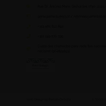
Rua Dr. António Maria Galhordas nº40, 2025-
geral@amiribatejo.pt / reservas@amiribatejo
+351 964 822 893
+351 249 870 339
Custo das chamadas para rede fixa naciona
nacional (964822893)
Web Design by BarbaraDesigns
© Todos os