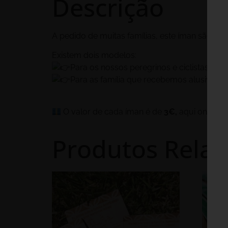
Descrição
A pedido de muitas famílias, este íman são um
Existem dois modelos:
Para os nossos peregrinos e ciclistas do 
Para as família que recebemos alusivo à s
O valor de cada íman é de
3€,
aqui online
Produtos Rela