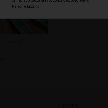
Um abraço desta família,
Conceição, João, Nelly,
Nelson e Enzinho!
ras do caminho
nar
IMPORTANTE