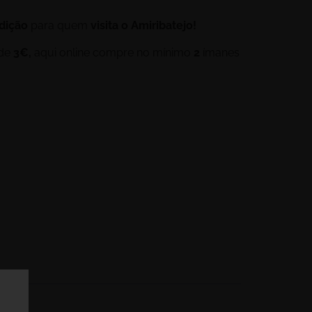
adição
para quem
visita o Amiribatejo!
 de
3€,
aqui online compre no mínimo
2
ímanes