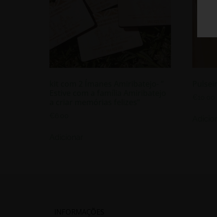
kit com 2 Ímanes Amiribatejo- ”
Pulsei
Estive com a família Amiribatejo
€
10.00
a criar memórias felizes”
€
6.00
Adicio
Adicionar
INFORMAÇÕES