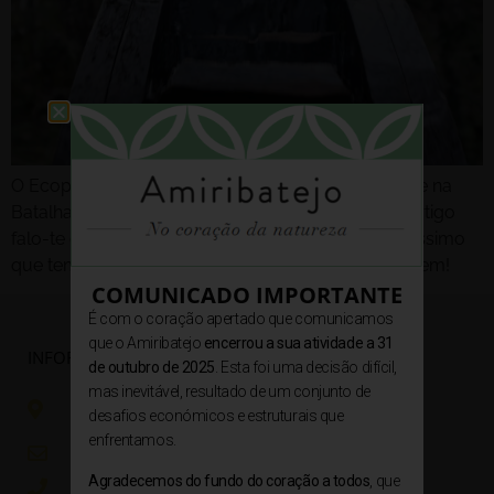
O Ecoparque Sensorial da Pia do Urso encontra-se na
Batalha e visitei-o há pouquíssimo tempo. Neste artigo
falo-te dele e da minha experiência neste sítio lindíssimo
que temos em Portugal e que tão poucos conhecem!
COMUNICADO IMPORTANTE
É com o coração apertado que comunicamos
que o Amiribatejo
encerrou a sua atividade a 31
INFORMAÇÕES
de outubro de 2025
. Esta foi uma decisão difícil,
mas inevitável, resultado de um conjunto de
Rua Dr. António Maria Galhordas nº40, 2025-333
desafios económicos e estruturais que
Amiais de Baixo
enfrentamos.
geral@amiribatejo.pt / reservas@amiribatejo.pt
Agradecemos do fundo do coração a todos
, que
+351 964 822 893