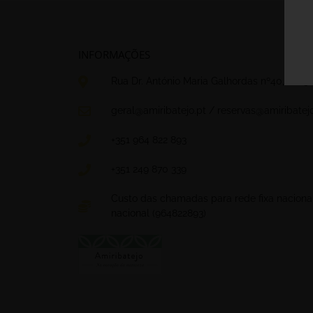
INFORMAÇÕES
Rua Dr. António Maria Galhordas nº40, 2025-
geral@amiribatejo.pt / reservas@amiribatejo
+351 964 822 893
+351 249 870 339
Custo das chamadas para rede fixa naciona
nacional (964822893)