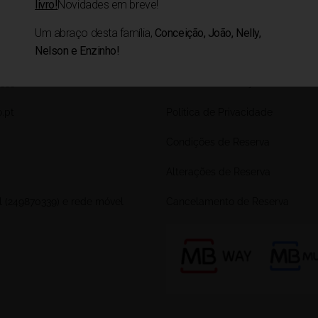
livro!
Novidades em breve!
Um abraço desta família,
Conceição, João, Nelly,
Nelson e Enzinho!
IMPORTANTE
333 Amiais de Baixo
Livro de Reclamações
.pt
Política de Privacidade
Condições de Reserva
Alterações de Reserva
l (249870339) e rede móvel
Cancelamento de Reserva