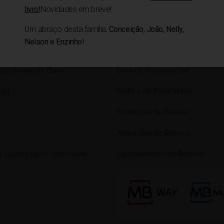
livro!
Novidades em breve!
Um abraço desta família,
Conceição, João, Nelly,
Nelson e Enzinho!
IMPORTANTE
333 Amiais de Baixo
Livro de Reclamações
.pt
Política de Privacidade
Condições de Reserva
Alterações de Reserva
l (249870339) e rede móvel
Cancelamento de Reserva