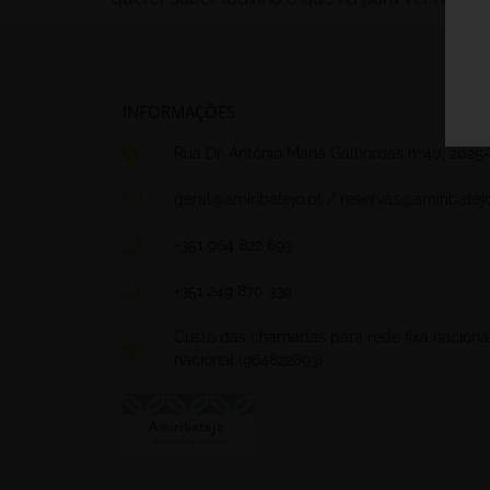
INFORMAÇÕES
Rua Dr. António Maria Galhordas nº40, 2025-
geral@amiribatejo.pt / reservas@amiribatejo
+351 964 822 893
+351 249 870 339
Custo das chamadas para rede fixa naciona
nacional (964822893)