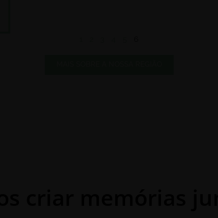
1
2
3
4
5
6
MAIS SOBRE A NOSSA REGIÃO
s criar memórias ju