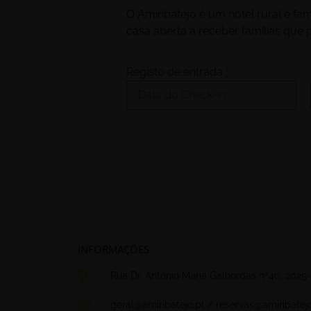
O Amiribatejo é um hotel rural e 
casa aberta a receber famílias que
Registo de entrada
*
INFORMAÇÕES
Rua Dr. António Maria Galhordas nº40, 2025-
geral@amiribatejo.pt / reservas@amiribatejo