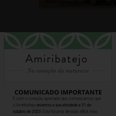
COMUNICADO IMPORTANTE
gião
É com o coração apertado que comunicamos que
o Amiribatejo
encerrou a sua atividade a 31 de
icas de como aproveitar
outubro de 2025
. Esta foi uma decisão difícil, mas