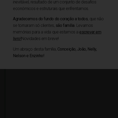
inevitável, resultado de um conjunto de desafios
económicos e estruturais que enfrentamos.
na
de lugares que nos
 visita e quis também
Agradecemos do fundo do coração a todos
, que não
se tornaram só clientes,
são família
. Levamos
memórias para a vida que estamos a
escrever em
livro!
Novidades em breve!
Um abraço desta família,
Conceição, João, Nelly,
Nelson e Enzinho!