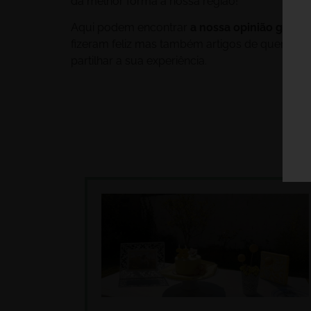
da melhor forma a nossa região!
Aqui podem encontrar
a nossa opinião genuí
fizeram feliz mas também artigos de quem nos
partilhar a sua experiência.