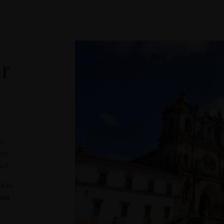
r
e
mo
ão!
ncia
os