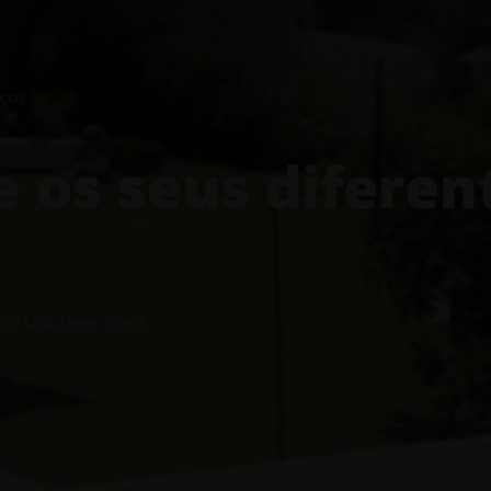
aços
e os seus diferen
s
Uncategorized