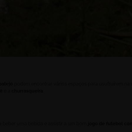
batejo
podem encontrar vários espaços para usufruírem na 
fé
e a
churrasqueira
.
a beber uma bebida e assistir a um bom
jogo de futebol co