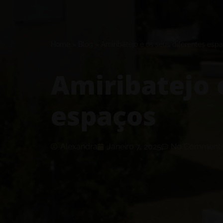
Home
»
Blog
»
Amiribatejo e os seus diferentes esp
Amiribatejo 
espaços
Alexandra
Janeiro 7, 2025
No Comment