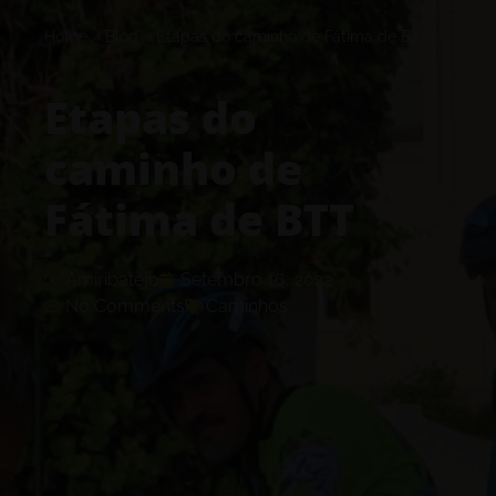
Home
»
Blog
»
Etapas do caminho de Fátima de BTT
Etapas do
caminho de
Fátima de BTT
Amiribatejo
Setembro 16, 2022
No Comments
Caminhos