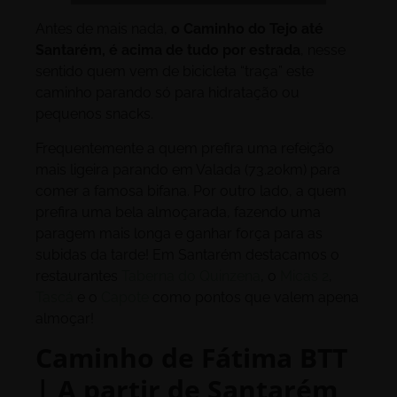
Antes de mais nada,
o Caminho do Tejo até
Santarém, é acima de tudo por estrada
, nesse
sentido quem vem de bicicleta “traça” este
caminho parando só para hidratação ou
pequenos snacks.
Frequentemente a quem prefira uma refeição
mais ligeira parando em Valada (73.20km) para
comer a famosa bifana. Por outro lado, a quem
prefira uma bela almoçarada, fazendo uma
paragem mais longa e ganhar força para as
subidas da tarde! Em Santarém destacamos o
restaurantes
Taberna do Quinzena
, o
Micas 2
,
Tascá
e o
Capote
como pontos que valem apena
almoçar!
Caminho de Fátima BTT
| A partir de Santarém