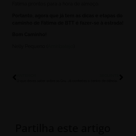
Fátima prontos para a hora de almoço.
Portanto, agora que já tem as dicas e etapas do
caminho de Fátima de BTT é fazer-se à estrada!
Bom Caminho!
Nelly Pequeno (
Amiribatejo
)
ANTERIOR
SEGUINTE
O que deves saber sobre as Grutas de Mira de Aire!
Já conheces o centro de ciência viva do Alviela?
Partilha este artigo