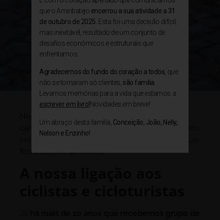
que o Amiribatejo
encerrou a sua atividade a 31
de outubro de 2025
. Esta foi uma decisão difícil,
mas inevitável, resultado de um conjunto de
desafios económicos e estruturais que
enfrentamos.
Agradecemos do fundo do coração a todos
, que
não se tornaram só clientes,
são família
.
Levamos memórias para a vida que estamos a
escrever em livro!
Novidades em breve!
Neste artigos vamos partilhar as etapas para o
Um abraço desta família,
Conceição, João, Nelly,
caminho de Fátima de BTT sobretudo para quem
Nelson e Enzinho!
vem do sul, pernoitando em Amiais de Baixo que
fica a 28.5km de Fátima.
A nossa ligação aos
ciclistas e cicloturistas
Já
há mais de 10 anos que recebemos grupo de