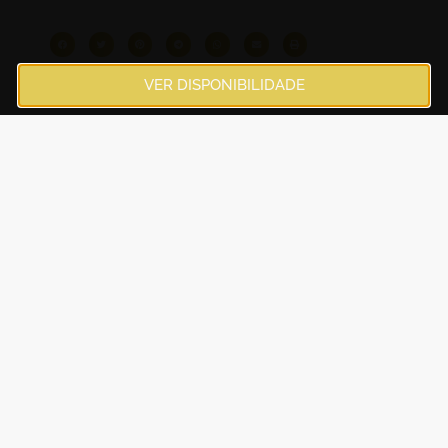
VER DISPONIBILIDADE
Artigos relacionados
A história do Amiribatejo em 5
minutos!
Ler Mais