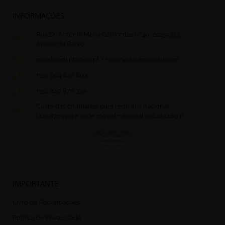
INFORMAÇÕES
Rua Dr. António Maria Galhordas nº40, 2025-333
Amiais de Baixo
geral@amiribatejo.pt / reservas@amiribatejo.pt
+351 964 822 893
+351 249 870 339
Custo das chamadas para rede fixa nacional
(249870339) e rede móvel nacional (964822893)
IMPORTANTE
Livro de Reclamações
Política de Privacidade