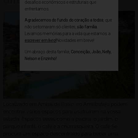
desafios económicos e estruturais que
enfrentamos.
Agradecemos do fundo do coração a todos
, que
não se tornaram só clientes,
são família
.
Levamos memórias para a vida que estamos a
escrever em livro!
Novidades em breve!
Um abraço desta família,
Conceição, João, Nelly,
Nelson e Enzinho!
Localizado em Amiais de Baixo, no Amiribatejo podem
encontrar vários espaços para usufruírem na vossa
estadia. Espaços esses como a piscina, o jardim, o
parque infantil, o café e a churrasqueira. O café Se
procura um espaço descontraído para beber uma