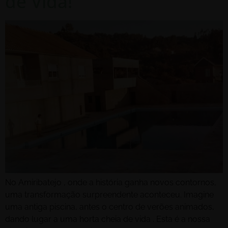
de Vida!
No Amiribatejo , onde a história ganha novos contornos,
uma transformação surpreendente aconteceu. Imagine
uma antiga piscina, antes o centro de verões animados,
dando lugar a uma horta cheia de vida . Esta é a nossa